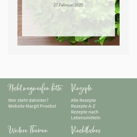
27.Februar 2025
Nicht wegwerfen bitte
Rezepte
Wer steht dahinter?
Navigation
Alle Rezepte
Website Margit Proebst
überspringen
Rezepte A-Z
Rezepte nach
Lebensmitteln
Weitere Themen
Rechtliches