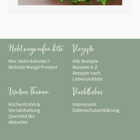
Nicht wegwerfen bitte
Rezepte
Wer steht dahinter?
Navigation
Alle Rezepte
Website Margit Proebst
überspringen
Rezepte A-Z
Rezepte nach
Lebensmitteln
Weitere Themen
Rechtliches
Navigation
Küchentricks &
Navigation
Impressum
überspringen
Vorratshaltung
überspringen
Datenschutzerklärung
Querfeld Bio
Aktuelles